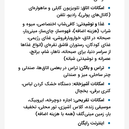
امکانات اتاق:
تلویزیون کابلی و ماهواره‌ای
(کانال‌های پولی)، رادیو، تلفن
غذا و نوشیدنی:
کافی‌شاپ اختصاصی، میوه و
شراب (هزینه اضافه)، قهوه‌ساز، چای‌ساز، مینی‌بار،
صبحانه در اتاق، خواروبارفروشی، غذای رژیمی،
غذای کودکان، رستوران قاشق نقره‌ای (انواع غذاها
از سراسر دنیا، برای صبحانه، ناهار، شام، برانچ،
عصرانه و نوشیدنی شبانه)
تراس و بالکن:
تراس در بعضی اتاق‌ها، صندلی و
چتر ساحلی، میز و صندلی
امکانات آشپزخانه:
دستگاه خشک‌ کردن لباس،
کتری برقی، یخچال
امکانات تفریحی:
اجاره دوچرخه، ایروبیک،
موسیقی زنده، کلاس آشپزی، تور محلی، تخفیف
بار، زمین مینی‌گلف (همه با هزینه اضافه)
اینترنت رایگان