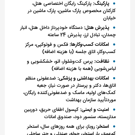
پارکینگ:
پارکینگ رایگان اختصاصی هتل،
کارکنان مخصوص پارک ماشین، پارک ماشین در
خیابان
پذیرش هتل:
دستگاه خودپرداز داخل هتل، انبار
چمدان، تبادل ارز، پذیرش 24 ساعته
امکانات کسب‌وکارها:
فکس و فوتوکپی، مرکز
کسب‌وکار، اتاق جلسه (با هزینه اضافه)
نظافت:
پرس کت‌وشلوار، اتو، خشکشویی و
لباس‌شویی (همه با هزینه اضافه)
امکانات بهداشتی و پزشکی:
ضدعفونی منظم
اتاق‌ها، دکتر و پرستار در صورت نیاز، جعبه
کمک‌های اولیه، ماسک و ضدعفونی‌کننده رایگان،
موردتأیید سازمان بهداشت
امنیت و ایمنی:
کپسول اطفای حریق، دوربین
مداربسته، سنسور دود، صندوق امانات
استخر:
روباز، برای همه روزهای سال، استخر
کم‌عمق، بار استخر، حوله، صندلی و چتر ساحلی