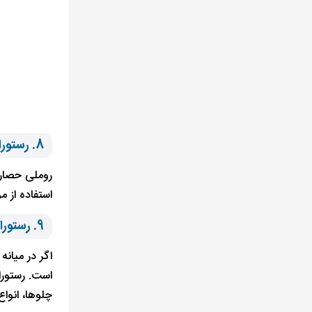
8. رستوران روملی ‌حصار اسکله
روملی حصار ا
استفاده از م
9. رستوران شهرزاد استانبول
اگر در میان
است. رستوران
چلوها، انواع