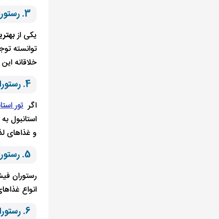
3. رستوران زعفران استانبول
یکی از
بهتری
توانسته توج
خلاقانه این 
4. رستوران لوکانتا مایا
اگر
تور استانب
استانبول به
و غذاهای لذ
5. رستوران فیش
رستوران فیش
انواع غذاها
6. رستوران مرغ دریایی استانبول