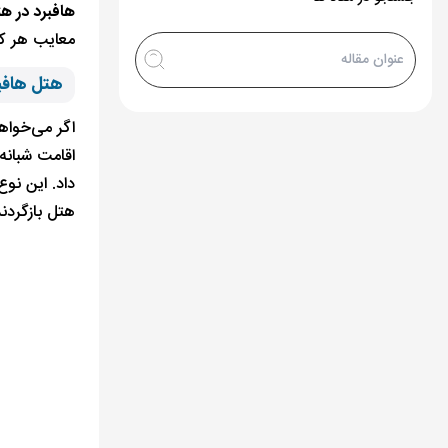
هافبرد در 
معایب هر کدا
هتل هاف
اگر می‌خواه
اقامت شبانه،
داد. این نو
هتل بازگردن