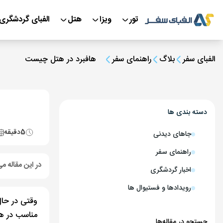
تور
ویزا
هتل
الفبای گردشگری
الفبای سفر
بلاگ
راهنمای سفر
هافبرد در هتل چیست
دسته بندی ها
5
دقیقه
جاهای دیدنی
راهنمای سفر
در این مقاله می
اخبار گردشگری
رویدادها و فستیوال ها
وقتی در حال
مناسب در هت
جستجو در مقاله‌ها