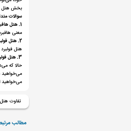
خود، می‌توان
بخش هتل سر
سوالات متدا
1. هتل هافبرد یعنی چی؟
معنی هافبرد
2. هتل فولبرد چیست؟
هتل فولبرد 
3. هتل فولبرد بهتر است یا هتل هافبرد؟
حالا که می‌د
می‌خواهید د
می‌خواهید ا
تفاوت هتل all و all
مطالب مرتبط