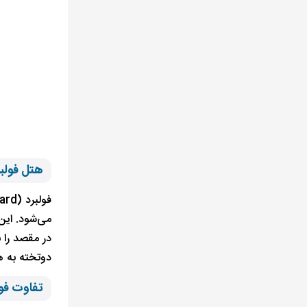
هتل فولب
می‌شود. این
در مقصد را ن
دوتخته به ه
تفاوت فو