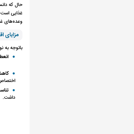
حال که دان
غذایی است ک
وعده‌های غذا
مزایای اق
باتوجه به نو
انعطا
کاهش
اختصاص 
تناسب
داشت.