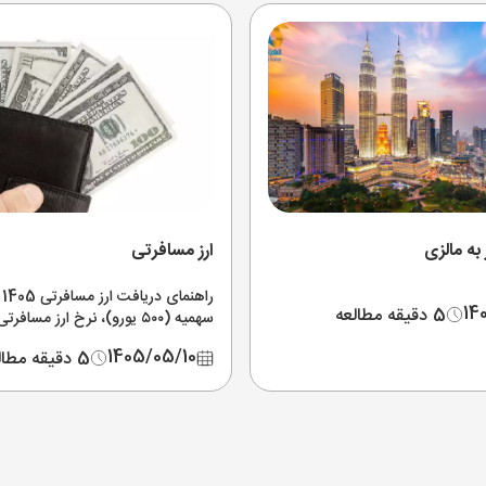
به مالزی
ارز مسافرتی
را
14
5 دقیقه مطالعه
سهمیه (۵۰۰ یورو)، نرخ ارز مساف
خرید آنلاین ارز مسافرتی بله و دریاف
1405/05/10
5 دقیقه مطالعه
در شعب بانک ملت و سامان.