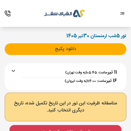
تور 5شب ارمنستان 30تیر 1405
دانلود پکیج
11 تیر
ساعت: 05:45
(به وقت تهران)
16 تیر
ساعت: 14:00
(به وقت ایروان)
برنامه رفت :
11 تیر
ساعت : 05:45
متاسفانه ظرفیت این تور در این تاریخ تکمیل شده، تاریخ
دیگری انتخاب کنید.
تهران ,
فرودگاه بین‌المللی امام خمینی IKA
مدت پرواز :
02:00
ایروان ,
فرودگاه بین‌المللی زوارتنوتس EVN