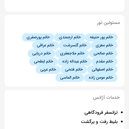
مسئولین تور
خانم پور حنیفه
خانم ارجمندی
خانم پورصفری
خانم معزی
خانم گلسرشت
خانم عراقی
خانم صالحی
خانم ملاجعفری
خانم دریایی
خانم مقدم
خانم عبداله زاده
خانم ابطحی
خانم اصفهانی
خانم فتحی
خانم عربی
خانم مومن زاده
خانم الماسی
خدمات آژانس
ترانسفر فرودگاهی
بلیط رفت و برگشت