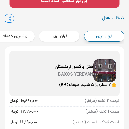
این تور منقضی شده است
Aircraft - کاسپین (Economy)
برنامه برگشت :
16 تیر
ساعت: 14:00
انتخاب هتل
ایروان ,
فرودگاه بین‌المللی زوارتنوتس EVN
مدت پرواز :
02:00
ارزان ترین
گران ترین
بیشترین خدمات
تهران ,
فرودگاه بین‌المللی امام خمینی IKA
Aircraft - کاسپین (Economy)
هتل باکسوز ارمنستان
BAXOS YEREVAN
3 ستاره
5 شب
با صبحانه
(BB)
قیمت 2 تخته (هرنفر)
۱۱۰٬۶۹۰٬۰۰۰ تومان
قیمت 1 تخته (هرنفر)
۱۲۳٬۹۹۰٬۰۰۰ تومان
قیمت کودک با تخت (هر نفر)
۹۹٬۱۹۰٬۰۰۰ تومان