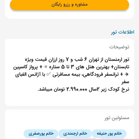
مشاوره و رزرو رایگان
اطلاعات تور
توضیحات
تور ارمنستان از تهران 6 شب و 7 روز ارزان قیمت ویژه
تابستان+ بهترین هتل های 3 تا 5 ستاره ⭐️ + پرواز کاسپین
✈️ + ترانسفر فرودگاهی، بیمه مسافرتی ✅ با آژانس الفبای
سفر
نرخ کودک زیر 2سال 2.990.000 تومان میباشد.
مسئولین تور
خانم پور حنیفه
خانم ارجمندی
خانم پورصفری