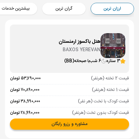
Aircraft - معراج ایر (Economy)
ارزان ترین
گران ترین
بیشترین خدمات
برنامه برگشت :
23 تیر
ساعت: 18:00
ایروان ,
فرودگاه بین‌المللی زوارتنوتس EVN
مدت پرواز :
02:00
تهران ,
فرودگاه بین‌المللی امام خمینی IKA
هتل باکسوز ارمنستان
Aircraft - معراج ایر (Economy)
BAXOS YEREVAN
3 ستاره
6 شب
با صبحانه
(BB)
قیمت 2 تخته (هرنفر)
۵۳٬۷۹۰٬۰۰۰ تومان
قیمت 1 تخته (هرنفر)
۷۰٬۸۹۰٬۰۰۰ تومان
قیمت کودک با تخت (هر نفر)
۳۸٬۹۹۰٬۰۰۰ تومان
قیمت کودک بدون تخت (هرنفر)
۲۸٬۹۹۰٬۰۰۰ تومان
مشاوره و رزرو رایگان