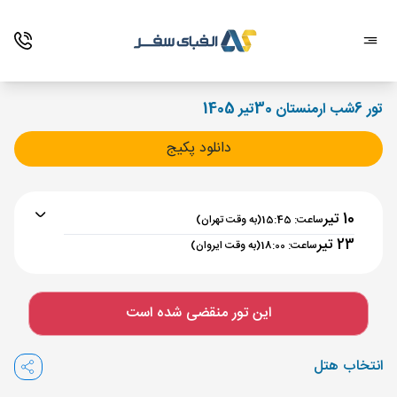
تور 6شب ارمنستان 30تیر 1405
دانلود پکیج
10 تیر
ساعت: 15:45
(به وقت تهران)
23 تیر
ساعت: 18:00
(به وقت ایروان)
برنامه رفت :
10 تیر
ساعت : 15:45
این تور منقضی شده است
تهران ,
فرودگاه بین‌المللی امام خمینی IKA
مدت پرواز :
02:00
انتخاب هتل
ایروان ,
فرودگاه بین‌المللی زوارتنوتس EVN