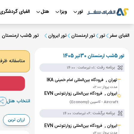
تور
ویزا
هتل
الفبای گردشگری
الفبای سفر
تور
تور ارمنستان
تور ایروان
تور 5شب ارمنستان 30تیر 1405
تور 5شب ارمنستان 30تیر 1405
متاسفانه ظرفی
برنامه رفت :
01 تیر
ساعت : 14:00
تهران ,
فرودگاه بین‌المللی امام خمینی IKA
مدت پرواز :
02:00
ایروان ,
فرودگاه بین‌المللی زوارتنوتس EVN
انتخاب هتل
Aircraft - کاسپین (Economy)
برنامه برگشت :
06 تیر
ساعت: 14:00
ارزان ترین
ایروان ,
فرودگاه بین‌المللی زوارتنوتس EVN
مدت پرواز :
02:00