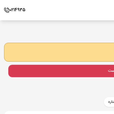
0214935
است
اره