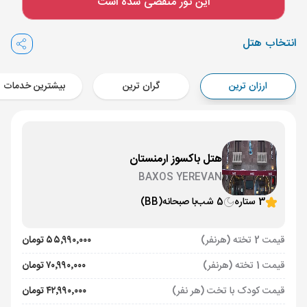
این تور منقضی شده است
Aircraft - معراج (Economy)
برنامه برگشت :
29 تیر
ساعت: 17:00
انتخاب هتل
ایروان ,
فرودگاه بین‌المللی زوارتنوتس EVN
مدت پرواز :
02:00
ارزان ترین
گران ترین
بیشترین خدمات
تهران ,
فرودگاه بین‌المللی امام خمینی IKA
Aircraft - کاسپین (Economy)
هتل باکسوز ارمنستان
BAXOS YEREVAN
3 ستاره
5 شب
با صبحانه
(BB)
قیمت 2 تخته (هرنفر)
۵۵٬۹۹۰٬۰۰۰ تومان
قیمت 1 تخته (هرنفر)
۷۰٬۹۹۰٬۰۰۰ تومان
قیمت کودک با تخت (هر نفر)
۴۲٬۹۹۰٬۰۰۰ تومان