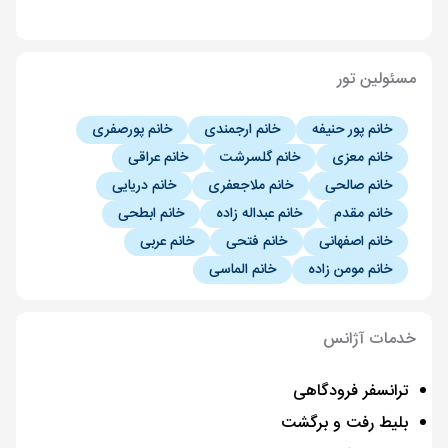
مسئولین تور
خانم پور حنیفه
خانم ارجمندی
خانم پورصفری
خانم معزی
خانم گلسرشت
خانم عراقی
خانم صالحی
خانم ملاجعفری
خانم دریایی
خانم مقدم
خانم عبداله زاده
خانم ابطحی
خانم اصفهانی
خانم فتحی
خانم عربی
خانم مومن زاده
خانم الماسی
خدمات آژانس
ترانسفر فرودگاهی
بلیط رفت و برگشت