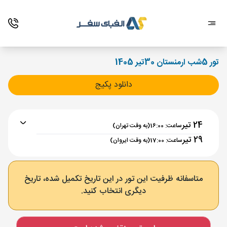
تور 5شب ارمنستان 30تیر 1405
دانلود پکیج
24 تیر
ساعت: 16:00
(به وقت تهران)
29 تیر
ساعت: 17:00
(به وقت ایروان)
برنامه رفت :
24 تیر
ساعت : 16:00
متاسفانه ظرفیت این تور در این تاریخ تکمیل شده، تاریخ
دیگری انتخاب کنید.
تهران ,
فرودگاه بین‌المللی امام خمینی IKA
مدت پرواز :
02:00
ایروان ,
فرودگاه بین‌المللی زوارتنوتس EVN