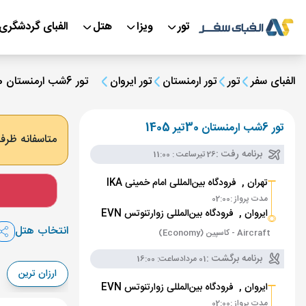
تور
ویزا
هتل
الفبای گردشگری
الفبای سفر
تور
تور ارمنستان
تور ایروان
تور 6شب ارمنستان 30تیر 1405
تور 6شب ارمنستان 30تیر 1405
متاسفانه ظرفی
برنامه رفت :
26 تیر
ساعت : 11:00
تهران ,
فرودگاه بین‌المللی امام خمینی IKA
مدت پرواز :
02:00
ایروان ,
فرودگاه بین‌المللی زوارتنوتس EVN
انتخاب هتل
Aircraft - کاسپین (Economy)
برنامه برگشت :
01 مرداد
ساعت: 16:00
ارزان ترین
ایروان ,
فرودگاه بین‌المللی زوارتنوتس EVN
مدت پرواز :
02:00