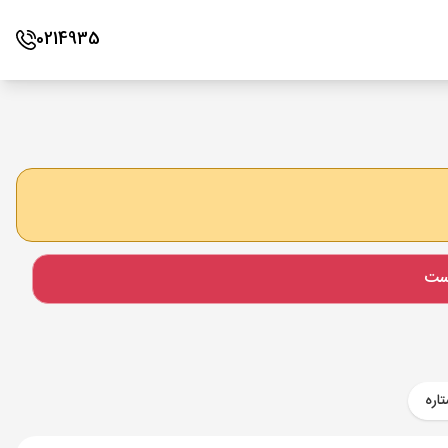
0214935
است
اره