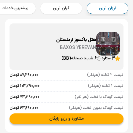
Aircraft - کاسپین (Economy)
ارزان ترین
گران ترین
بیشترین خدمات
برنامه برگشت :
14 تیر
ساعت: 16:00
ایروان ,
فرودگاه بین‌المللی زوارتنوتس EVN
مدت پرواز :
02:00
تهران ,
فرودگاه بین‌المللی امام خمینی IKA
هتل باکسوز ارمنستان
Aircraft - معراج ایر (Economy)
BAXOS YEREVAN
3 ستاره
6 شب
با صبحانه
(BB)
قیمت 2 تخته (هرنفر)
۸۷٬۲۹۰٬۰۰۰ تومان
قیمت 1 تخته (هرنفر)
۱۰۳٬۲۹۰٬۰۰۰ تومان
قیمت کودک با تخت (هر نفر)
۷۳٬۳۹۰٬۰۰۰ تومان
قیمت کودک بدون تخت (هرنفر)
۶۳٬۹۹۰٬۰۰۰ تومان
مشاوره و رزرو رایگان