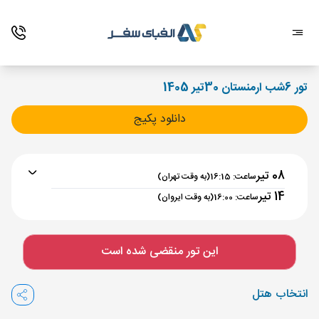
تور 6شب ارمنستان 30تیر 1405
دانلود پکیج
08 تیر
ساعت: 16:15
(به وقت تهران)
14 تیر
ساعت: 16:00
(به وقت ایروان)
برنامه رفت :
08 تیر
ساعت : 16:15
این تور منقضی شده است
تهران ,
فرودگاه بین‌المللی امام خمینی IKA
مدت پرواز :
02:00
انتخاب هتل
ایروان ,
فرودگاه بین‌المللی زوارتنوتس EVN