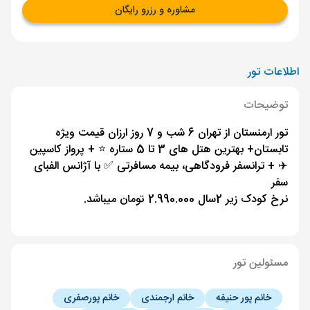
مشاوره و رزرو رایگان
اطلاعات تور
توضیحات
تور ارمنستان از تهران 6 شب و 7 روز ارزان قیمت ویژه
تابستان+ بهترین هتل های 3 تا 5 ستاره ⭐️ + پرواز کاسپین
✈️ + ترانسفر فرودگاهی، بیمه مسافرتی ✅ با آژانس الفبای
سفر
نرخ کودک زیر 2سال 2.990.000 تومان میباشد.
مسئولین تور
خانم پور حنیفه
خانم ارجمندی
خانم پورصفری