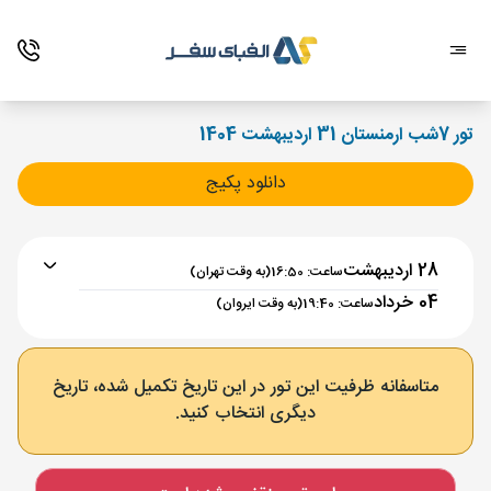
تور 7شب ارمنستان 31 اردیبهشت 1404
دانلود پکیج
28 اردیبهشت
ساعت: 16:50
(به وقت تهران)
04 خرداد
ساعت: 19:40
(به وقت ایروان)
برنامه رفت :
28 اردیبهشت
ساعت : 16:50
متاسفانه ظرفیت این تور در این تاریخ تکمیل شده، تاریخ
دیگری انتخاب کنید.
تهران ,
فرودگاه بین‌المللی امام خمینی IKA
مدت پرواز :
02:00
ایروان ,
فرودگاه بین‌المللی زوارتنوتس EVN