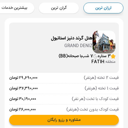
Aircraft - معراج ایر (Economy)
ارزان ترین
گران ترین
بیشترین خدمات
برنامه برگشت :
09 خرداد
ساعت: 21:50
استانبول ,
فرودگاه جدید استانبول IST
مدت پرواز :
03:00
تهران ,
فرودگاه بین‌المللی امام خمینی IKA
هتل گرند دنیز استانبول
Aircraft - معراج ایر (Economy)
GRAND DENIZ
3 ستاره
7 شب
با صبحانه
(BB)
منطقه:
FATIH
قیمت 2 تخته (هرنفر)
۲۹٬۶۹۰٬۰۰۰ تومان
قیمت 1 تخته (هرنفر)
۳۶٬۳۹۰٬۰۰۰ تومان
قیمت کودک با تخت (هر نفر)
۳۰٬۱۹۰٬۰۰۰ تومان
قیمت کودک بدون تخت (هرنفر)
۲۶٬۰۰۰٬۰۰۰ تومان
مشاوره و رزرو رایگان