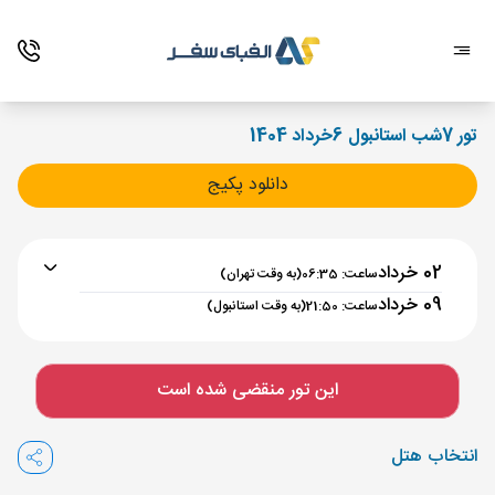
تور 7شب استانبول 6خرداد 1404
دانلود پکیج
02 خرداد
ساعت: 06:35
(به وقت تهران)
09 خرداد
ساعت: 21:50
(به وقت استانبول)
برنامه رفت :
02 خرداد
ساعت : 06:35
این تور منقضی شده است
تهران ,
فرودگاه بین‌المللی امام خمینی IKA
مدت پرواز :
03:00
انتخاب هتل
استانبول ,
فرودگاه جدید استانبول IST