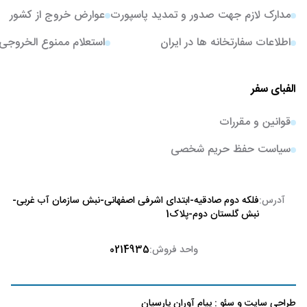
مدارک لازم جهت صدور و تمدید پاسپورت
عوارض خروج از کشور
اطلاعات سفارتخانه ها در ایران
استعلام ممنوع الخروجی
الفبای سفر
قوانین و مقررات
سیاست حفظ حریم شخصی
آدرس:
فلکه دوم صادقیه-ابتدای اشرفی اصفهانی-نبش سازمان آب غربی-
نبش گلستان دوم-پلاک1
واحد فروش:
0214935
طراحی سایت
و
سئو
:
پیام آوران پارسیان