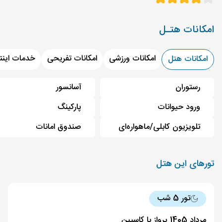
امکانات هتـل
امکانات ورزشی
امکانات تفریحی
خدمات اینت
امکانات هتل
رستوران
آسانسور
ورود حیوانات
پارکینگ
تلویزیون کابلی/ماهواره‌ای
صندوق امانات
تورهای این هتل
تور 5 شب
مرداد 1405 پرواز با کاسپین