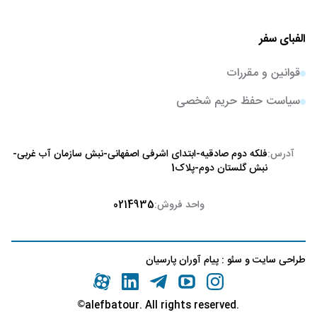
الفبای سفر
قوانین و مقررات
سیاست حفظ حریم شخصی
آدرس:
فلکه دوم صادقیه-ابتدای اشرفی اصفهانی-نبش سازمان آب غربی-
نبش گلستان دوم-پلاک1
واحد فروش:
0214935
طراحی سایت
و
سئو
:
پیام آوران پارسیان
©
.alefbatour. All rights reserved