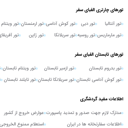
تورهای چارتری الفبای سفر
تور آنتالیا
تور دبی
تور کوش آداسی
تور ارمنستان
تور ویتنام
تور مارماریس
تور روسیه
تور سریلانکا
تور ژاپن
تور آفریقا
تورهای تابستان الفبای سفر
تور بدروم تابستان
تور ازمیر تابستان
تور ویتنام تابستان
ت
تور کوش آداسی تابستان
تور سریلانکا تابستان
تور تایلند تابستان
ت
اطلاعات مفید گردشگری
مدارک لازم جهت صدور و تمدید پاسپورت
عوارض خروج از کشور
اطلاعات سفارتخانه ها در ایران
استعلام ممنوع الخروجی